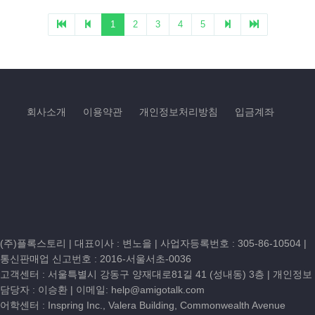
1
2
3
4
5
회사소개
이용약관
개인정보처리방침
입금계좌
(주)플록스토리 | 대표이사 : 변노을 |
사업자등록번호 : 305-86-10504
|
통신판매업 신고번호 : 2016-서울서초-0036
고객센터 :
서울특별시 강동구 양재대로81길 41 (성내동) 3층
| 개인정보
담당자 : 이승환 | 이메일:
help@amigotalk.com
어학센터 : Inspring Inc., Valera Building, Commonwealth Avenue