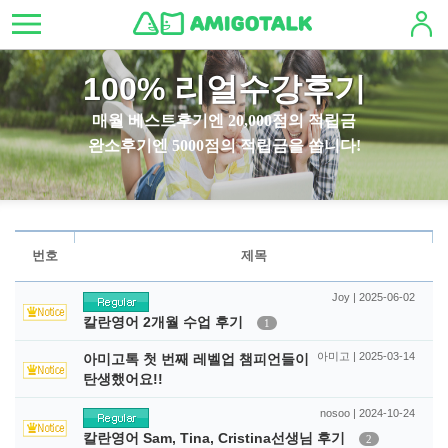
100% 리얼수강후기
매월 베스트후기엔 20,000점의 적립금
완소후기엔 5000점의 적립금을 쏩니다!
번호
제목
Joy | 2025-06-02
칼란영어 2개월 수업 후기
1
아미고 | 2025-03-14
아미고톡 첫 번째 레벨업 챔피언들이
탄생했어요!!
nosoo | 2024-10-24
칼란영어 Sam, Tina, Cristina선생님 후기
2