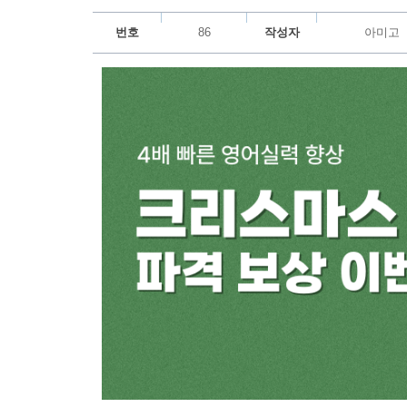
번호
86
작성자
아미고