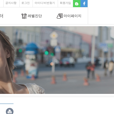
공지사항
로그인
아이디/비번찾기
회원가입
터
레벨진단
마이페이지
커뮤니티