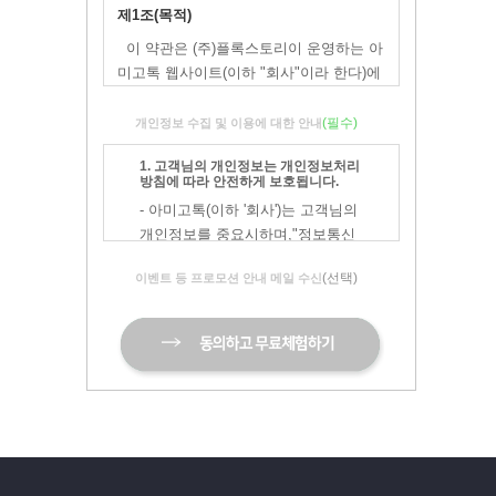
제1조(목적)
이 약관은 (주)플록스토리이 운영하는 아
미고톡 웹사이트(이하 "회사"이라 한다)에
서 제공하는 서비스(이하 "서비스"라 한
다)를 이용함에 있어 "회사"와 이용자의
(필수)
개인정보 수집 및 이용에 대한 안내
권리·의무 및 책임사항, 기타 필요한 사항
1. 고객님의 개인정보는 개인정보처리
을 규정함을 목적으로 합니다.
방침에 따라 안전하게 보호됩니다.
※「PC통신 등을 이용하는 전자거래에
- 아미고톡(이하 '회사')는 고객님의
대해서도 그 성질에 반하지 않는 한 이 약
개인정보를 중요시하며,"정보통신
관을 준용합니다」
망 이용촉진 및 정보보호"에 관한
(선택)
이벤트 등 프로모션 안내 메일 수신
법률을 준수하고 있습니다.
제2조(정의)
- 회사는 개인정보처리방침을 통하
여 고객님께서 제공하시는 개인정
① "회사"란 (주)플록스토리가 재화 또는
보가 어떠한 용도와 방식으로 이용
서비스를 이용자에게 제공하기 위하여 컴
되고 있으며, 개인정보보호를 위해
퓨터 등 정보통신설비를 이용하여 재화 또
어떠한 조치가 취해지고 있는지 알
는 서비스를 거래할 수 있도록 설정한 가
려드립니다.
상의 영업장을 말하며, 아울러 웹사이트를
- 회사는 개인정보처리방침을 개정
운영하는 사업자의 의미로도 사용합니다.
하는 경우 웹사이트 공지사항(또는
② "이용자"란 "회사"에 접속하여 이 약