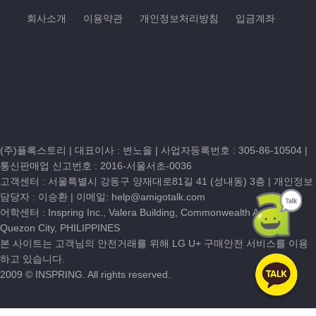
개별공지)을 통하여 공지할 것입니
관에 따라 "회사"가 제공하는 서비스를 받
회사소개
이용약관
개인정보처리방침
입금계좌
다.
는 회원 및 비회원을 말합니다.
ο 본 방침은 : 2005 년 08 월 01일
③ "회원"이라 함은 "회사"에 개인정보를
부터 시행됩니다.
제공하여 회원등록을 한 자로서, "회사"의
2. 개인정보의 수집·이용 목적
정보를 지속적으로 제공받으며, "회사"가
- 회사는 수집한 개인정보를 다음
제공하는 서비스를 계속적으로 이용할 수
의 목적을 위해 활용합니다.
있는 자를 말합니다.
ο 서비스 제공에 관한 계약 이행 및
④ "비회원"이라 함은 회원에 가입하지
서비스 제공에 따른 요금정산 콘텐
않고 "회사"가 제공하는 서비스를 이용하
츠 제공 , 물품배송 또는 청구지 등
는 자를 말합니다.
(주)플록스토리 | 대표이사 : 변노을 |
사업자등록번호 : 305-86-10504
|
발송
⑤ "아이디(ID)"라 함은 "회원"의 식별과
통신판매업 신고번호 : 2016-서울서초-0036
ο 회원제 서비스 이용에 따른 본인
"서비스" 이용을 위하여 "회원"이 정하고
고객센터 :
서울특별시 강동구 양재대로81길 41 (성내동) 3층
| 개인정보
확인, 개인식별, 불량회원의 부정
"회사"가 승인하는 문자와 숫자의 조합을
담당자 : 이승환 | 이메일:
help@amigotalk.com
이용방지와 비인가 사용 방지, 가
의미합니다.
어학센터 : Inspring Inc., Valera Building, Commonwealth Avenue
입 의사 확인, 연령확인, 만14세 미
⑦ "적립금"라 함은 회원의 서비스 이용
Quezon City, PHILIPPINES
만 아동 개인정보 수집 시 법정 대
에 대한 대가로서 회사가 적립시켜 주는
본 사이트는 고객님의 안전거래를 위해 LG U+ 구매안전 서비스를 이용
리인 동의여부 확인, 불만처리 등
적립금을 말합니다.
하고 있습니다.
민원처리, 고지사항 전달
⑧ "포인트"라 함은 회원의 서비스 이용
2009 © INSPRING. All rights reserved.
ο 마케팅 및 이벤트 등 광고성 정보
에 대한 활동지수를 의미하며 회원등급을
전달
구분하는데 이용됩니다.
3. 수집하려는 개인정보의 항목
⑨ "게시물"이라 함은 "회원"이 "서비