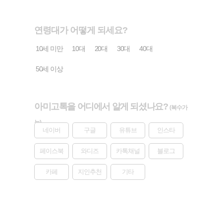
연령대가 어떻게 되세요?
10세 미만
10대
20대
30대
40대
50세 이상
아미고톡을 어디에서 알게 되셨나요?
(복수가
능)
네이버
구글
유튜브
인스타
페이스북
와디즈
카톡채널
블로그
카페
지인추천
기타