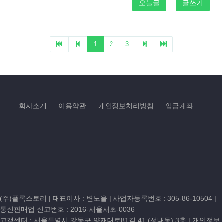
오늘글
글쓰기
1
2
3
회사소개
이용약관
개인정보처리방침
입금계좌
(주)플록스토리 | 대표이사 : 변노을 |
사업자등록번호 : 305-86-10504
|
통신판매업 신고번호 : 2016-서울서초-0036
고객센터 :
서울특별시 강동구 양재대로81길 41 (성내동) 3층
| 개인정보