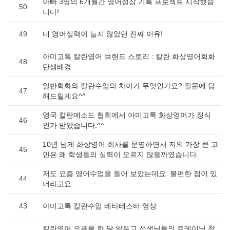
아빠 3명의 6개월간 영어성장 기록 프로젝트 시작했습
50
니다!
49
내 영어실력이 늘지 않았던 진짜 이유!
아미고톡 칼란영어 브랜드 스토리 : 칼란 화상영어회화
48
탄생배경
일반회화와 칼란수업의 차이가 무엇인가요? 질문에 답
47
해드릴게요^^
영국 칼란메소드 협회에서 아미고톡 화상영어가 정식
46
인가 받았습니다.^^
10년 넘게 화상영어 회사를 운영하면서 저의 가장 큰 고
45
민은 왜 학생들의 실력이 오르지 않을까였습니다.
저도 요즘 영어수업을 들어 보았는데요. 불편한 점이 있
44
더라고요.
43
아미고톡 칼란수업 베타테스터 영상
칼란영어 오픈을 한 달 앞두고 선생님들의 트레이닝 참