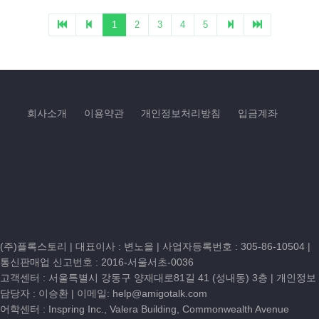
1
2
3
4
5
회사소개
이용약관
개인정보처리방침
입금계좌
(주)플록스토리 | 대표이사 : 변노을 |
사업자등록번호 : 305-86-10504
|
통신판매업 신고번호 : 2016-서울서초-0036
고객센터 :
서울특별시 강동구 양재대로81길 41 (성내동) 3층
| 개인정보
담당자 : 이승환 | 이메일:
help@amigotalk.com
어학센터 : Inspring Inc., Valera Building, Commonwealth Avenue