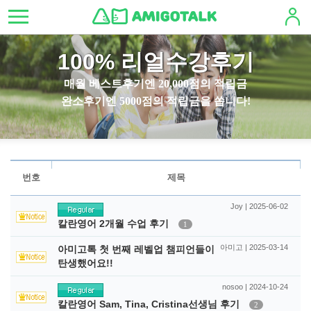
100% 리얼수강후기
매월 베스트후기엔 20,000점의 적립금
완소후기엔 5000점의 적립금을 쏩니다!
번호
제목
Joy | 2025-06-02
칼란영어 2개월 수업 후기
1
아미고 | 2025-03-14
아미고톡 첫 번째 레벨업 챔피언들이
탄생했어요!!
nosoo | 2024-10-24
칼란영어 Sam, Tina, Cristina선생님 후기
2