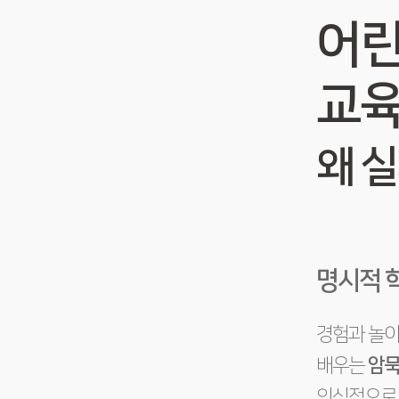
어린
교
왜 
명시적 
경험과 놀
배우는
암묵
의식적으로