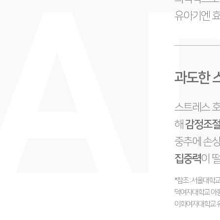
유아기엔 효
과도한 
스트레스 호
해
감정조
중추에 손상
집중력
이 
*참조 : 서울대학
덕여자대학교 아동
이화여자대학교 