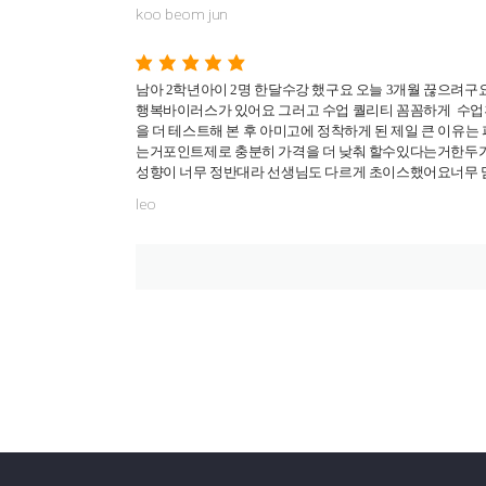
koo beom jun
남아 2학년아이 2명 한달수강 했구요 오늘 3개월 끊으려구
행복바이러스가 있어요
그러고 수업 퀄리티 꼼꼼하게 수
을 더 테스트해 본 후
아미고에 정착하게 된 제일 큰 이유는
는거
포인트제로 충분히 가격을 더 낮춰 할수있다는거
한두
성향이 너무 정반대라 선생님도 다르게 초이스했어요
너무
leo