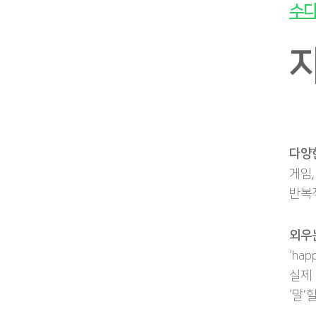
수다
다양
게임,
반복
외우는
‘ha
실제
‘말’