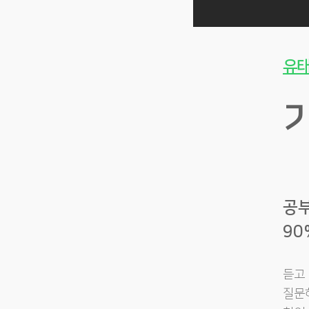
유태
기
공
90
듣고
질문