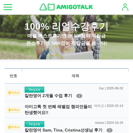
100% 리얼수강후기
매월 베스트후기엔 20,000점의 적립금
완소후기엔 5000점의 적립금을 쏩니다!
번호
제목
Joy | 2025-06-02
칼란영어 2개월 수업 후기
1
아미고 | 2025-03-14
아미고톡 첫 번째 레벨업 챔피언들이
탄생했어요!!
nosoo | 2024-10-24
칼란영어 Sam, Tina, Cristina선생님 후기
2