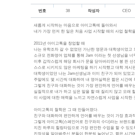
번호
38
작성자
CEO
새롭게 시작하는 마음으로 아미고톡에 돌아와서
내가 가장 먼저 한 일은 처음 사업 시작할 때의 사업 철학
2011년 아미고톡을 창업할 때
나는 유학조차 갈 수 없었던 가난한 영문과 대학생이었고 
소규모 전화영어 업체를 통해 Jam 이라는 첫 선생님을 너무
이후 갑작스럽게 해당 회사가 문을 닫아버리면서 붕 뜬 
스스로 시키지도 않은 마케팅을 하기 시작했고 대학 게시
대학생이었던 나는 Jam선생님과 이미 친구가 되어 있었고
주말에도 몇 시간씩 대화하며 내 영어실력은 짧은 시간에 
그렇게 친구와 대화하는 것이 가장 편안하게 언어를 배우
실질적으로 내가 하고 싶은 말을 할 때 질리지 않고 오래 할
이 사업에 대한 매력을 느끼고 자연스럽게 사업을 시작한 것
아미고톡의 철학은 그 때 만들어졌다.
친구와 대화하며 편안하게 언어를 배우는 것이 가장 효과적이
그렇게 아미고톡(스페인어로 친구와의 수다)라는 브랜드를
지친 하루의 힐링타임으로 가장 편안한 수업을 할 수 있
진정성을 알아봐주신 분들이 한분씩 늘어났고, 짧은 시간에