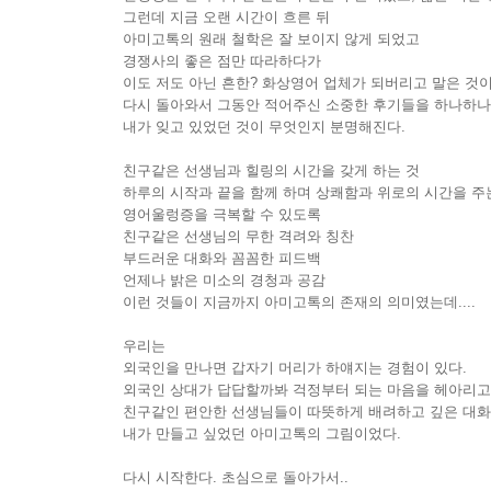
그런데 지금 오랜 시간이 흐른 뒤
아미고톡의 원래 철학은 잘 보이지 않게 되었고
경쟁사의 좋은 점만 따라하다가
이도 저도 아닌 흔한? 화상영어 업체가 되버리고 말은 것이 
다시 돌아와서 그동안 적어주신 소중한 후기들을 하나하나
내가 잊고 있었던 것이 무엇인지 분명해진다.
친구같은 선생님과 힐링의 시간을 갖게 하는 것
하루의 시작과 끝을 함께 하며 상쾌함과 위로의 시간을 주
영어울렁증을 극복할 수 있도록
친구같은 선생님의 무한 격려와 칭찬
부드러운 대화와 꼼꼼한 피드백
언제나 밝은 미소의 경청과 공감
이런 것들이 지금까지 아미고톡의 존재의 의미였는데....
우리는
외국인을 만나면 갑자기 머리가 하얘지는 경험이 있다.
외국인 상대가 답답할까봐 걱정부터 되는 마음을 헤아리고
친구같인 편안한 선생님들이 따뜻하게 배려하고 깊은 대화
내가 만들고 싶었던 아미고톡의 그림이었다.
다시 시작한다. 초심으로 돌아가서..