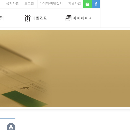
공지사항
로그인
아이디/비번찾기
회원가입
터
레벨진단
마이페이지
아미고톡