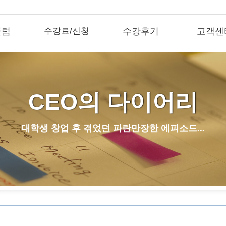
큘럼
수강료/신청
수강후기
고객센
CEO의 다이어리
대학생 창업 후 겪었던 파란만장한 에피소드...