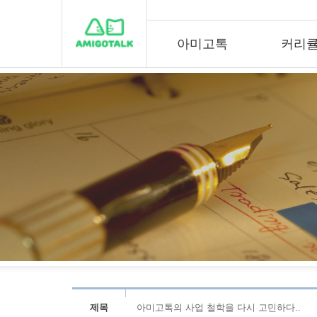
아미고톡
커리
제목
아미고톡의 사업 철학을 다시 고민하다..