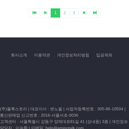
회사소개
이용약관
개인정보처리방침
입금계좌
(주)플록스토리 | 대표이사 : 변노을 |
사업자등록번호 : 305-86-10504
|
통신판매업 신고번호 : 2016-서울서초-0036
고객센터 :
서울특별시 강동구 양재대로81길 41 (성내동) 3층
| 개인정보
담당자 : 이승환 | 이메일:
help@amigotalk.com