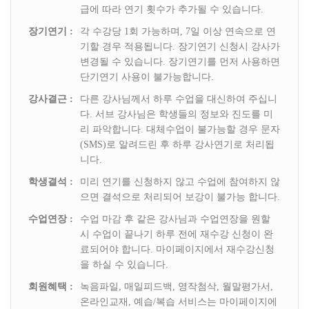
급에 따라 연기 횟수가 추가될 수 있습니다.
ο 회원제 서비스 이용에 따른 본인확인, 개인식별, 불량회원의 부
장기연기 :
각 수강당 1회 가능하며, 7일 이상 연속으로 연
정 이용방지와 비인가 사용 방지, 가입 의사 확인, 연령확인, 만14
기할 경우 적용됩니다. 장기연기 신청시 강사가
세 미만 아동 개인정보 수집 시 법정 대리인 동의여부 확인, 불만
변경될 수 있습니다. 장기연기를 먼저 사용하면
단기연기 사용이 불가능합니다.
처리 등 민원처리, 고지사항 전달
강사결근 :
다른 강사님께서 하루 수업을 대신하여 주십니
ο 마케팅 및 이벤트 등 광고성 정보 전달
다. 서브 강사님은 학생들의 정보와 진도를 미
리 파악합니다. 대체수업이 불가능할 경우 문자
(SMS)로 알려드린 후 하루 강사연기로 처리됩
3. 수집하려는 개인정보의 항목
니다.
- 회사는 회원가입, 상담, 서비스 신청 등등을 위해 아래와 같은 개
학생결석 :
미리 연기를 신청하지 않고 수업에 참여하지 않
으면 결석으로 처리되어 보강이 불가능 합니다.
인정보를 수집하고 있습니다.
수업연장 :
수업 마감 후 같은 강사님과 수업연장을 원할
ο 수집항목 : 이름, 생년월일, 성별, 비밀번호, 자택 전화번호, 자택
시 수업이 끝나기 하루 전에 재수강 신청이 완
료되어야 합니다. 마이페이지에서 재수강신청
주소, 휴대전화번호, 이메일, 법정대리인정보, 신용카드 정보, 은
을 하실 수 있습니다.
행계좌정보, 서비스 이용기록, 접속로그, 쿠키, 접속 IP 정보, 결제
회원혜택 :
녹음파일, 매일피드백, 영작첨삭, 월말평가서,
기록
온라인교재, 예습/복습 서비스는 마이페이지에