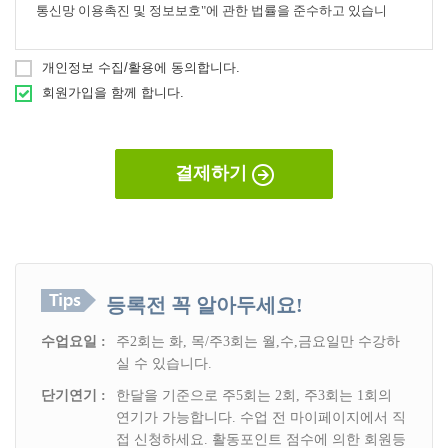
통신망 이용촉진 및 정보보호"에 관한 법률을 준수하고 있습니
다.
개인정보 수집/활용에 동의합니다.
- 회사는 개인정보처리방침을 통하여 고객님께서 제공하시는 개
회원가입을 함께 합니다.
인정보가 어떠한 용도와 방식으로 이용되고 있으며, 개인정보보
호를 위해 어떠한 조치가 취해지고 있는지 알려드립니다.
결제하기
- 회사는 개인정보처리방침을 개정하는 경우 웹사이트 공지사항
(또는 개별공지)을 통하여 공지할 것입니다.
ο 본 방침은 : 2005 년 08 월 01일 부터 시행됩니다.
등록전 꼭 알아두세요!
2. 개인정보의 수집·이용 목적
수업요일 :
주2회는 화, 목/주3회는 월,수,금요일만 수강하
- 회사는 수집한 개인정보를 다음의 목적을 위해 활용합니다.
실 수 있습니다.
ο 서비스 제공에 관한 계약 이행 및 서비스 제공에 따른 요금정산
단기연기 :
한달을 기준으로 주5회는 2회, 주3회는 1회의
연기가 가능합니다. 수업 전 마이페이지에서 직
콘텐츠 제공 , 물품배송 또는 청구지 등 발송
접 신청하세요. 활동포인트 점수에 의한 회원등