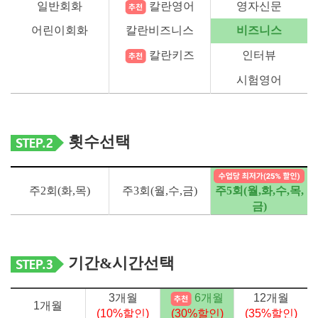
일반회화
칼란영어
영자신문
어린이회화
칼란비즈니스
비즈니스
칼란키즈
인터뷰
시험영어
횟수선택
주2회(화,목)
주3회(월,수,금)
주5회(월,화,수,목,
금)
기간&시간선택
3개월
6개월
12개월
1개월
(
10
%할인)
(
30
%할인)
(
35
%할인)