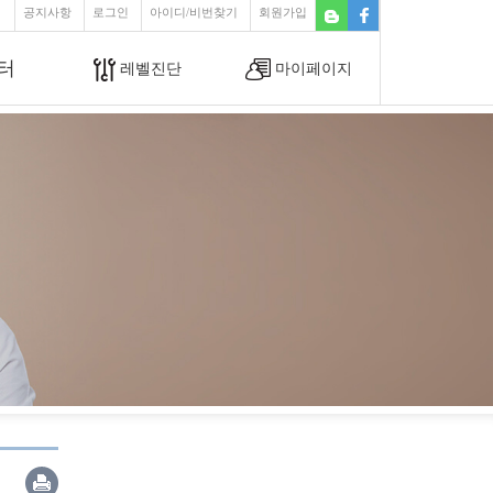
공지사항
로그인
아이디/비번찾기
회원가입
터
레벨진단
마이페이지
고객센터