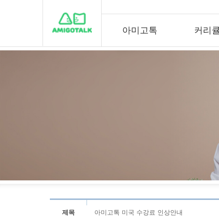
아미고톡
커리
제목
아미고톡 미국 수강료 인상안내