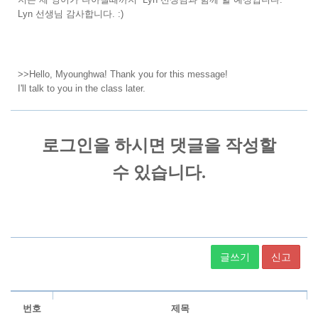
Lyn 선생님 감사합니다. :)
>>Hello, Myounghwa! Thank you for this message!
I'll talk to you in the class later.
글쓰기
신고