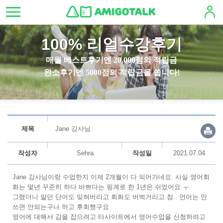
100% 리얼수강후기
매월 베스트후기엔 20,000점의 적립금
완소후기엔 5000점의 적립금을 쏩니다!
제목
Jane 강사님
작성자
Sehra
작성일
2021.07.04
Jane 강사님이랑 수업한지 이제 2개월이 다 되어가네요. 사실 영어회
화는 몇년 꾸준히 하다 바쁘다는 핑계로 한 1년은 쉬었어요 ㅜ
그랬더니 알던 단어도 잊혀버리고 회화도 버벅거리고 참.. 언어는 안
쓰면 안되는구나 하고 후회했구요
영어에 대해서 감을 잡으려고 타사이트에서 영어수업을 신청하려고