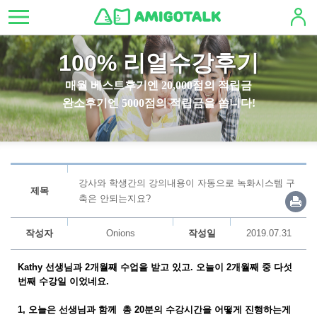
100% 리얼수강후기
매월 베스트후기엔 20,000점의 적립금
완소후기엔 5000점의 적립금을 쏩니다!
강사와 학생간의 강의내용이 자동으로 녹화시스템 구
제목
축은 안되는지요?
작성자
Onions
작성일
2019.07.31
Kathy
선생님과 2개월째 수업을 받고 있고. 오늘이 2개월째 중 다섯
번째 수강일 이었네요.
1,
오늘은
선생님과
함께
총
20
분의
수강시간을
어떻게
진행하는게