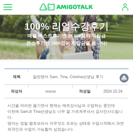
100% 리얼수강후기
매월 베스트후기엔 20,000점의 적립금
완소후기엔 5000점의 적립금을 쏩니다!
제목
칼란영어 Sam, Tina, Cristina선생님 후기
작성자
nosoo
작성일
2024.10.24
시간을 여러번 옮기면서 현재는 매쯔강사님과 수업하는 중인데
이전에 Sam과 Tina선생님도 너무 잘 가르쳐주셔서 감사인사드립니
다.
영어는 정말 왕초보라서 아무것도 모르는 상태로 수업시작해서 과연
외국인과 수업이 가능할까 싶었습니다.