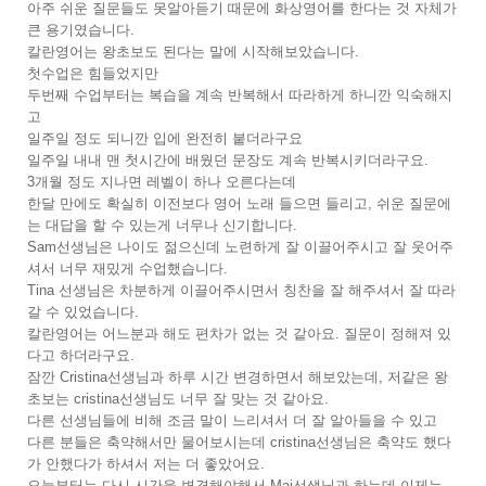
아주 쉬운 질문들도 못알아듣기 때문에 화상영어를 한다는 것 자체가
큰 용기였습니다.
칼란영어는 왕초보도 된다는 말에 시작해보았습니다.
첫수업은 힘들었지만
두번째 수업부터는 복습을 계속 반복해서 따라하게 하니깐 익숙해지
고
일주일 정도 되니깐 입에 완전히 붙더라구요
일주일 내내 맨 첫시간에 배웠던 문장도 계속 반복시키더라구요.
3개월 정도 지나면 레벨이 하나 오른다는데
한달 만에도 확실히 이전보다 영어 노래 들으면 들리고, 쉬운 질문에
는 대답을 할 수 있는게 너무나 신기합니다.
Sam선생님은 나이도 젊으신데 노련하게 잘 이끌어주시고 잘 웃어주
셔서 너무 재밌게 수업했습니다.
Tina 선생님은 차분하게 이끌어주시면서 칭찬을 잘 해주셔서 잘 따라
갈 수 있었습니다.
칼란영어는 어느분과 해도 편차가 없는 것 같아요. 질문이 정해져 있
다고 하더라구요.
잠깐 Cristina선생님과 하루 시간 변경하면서 해보았는데, 저같은 왕
초보는 cristina선생님도 너무 잘 맞는 것 같아요.
다른 선생님들에 비해 조금 말이 느리셔서 더 잘 알아들을 수 있고
다른 분들은 축약해서만 물어보시는데 cristina선생님은 축약도 했다
가 안했다가 하셔서 저는 더 좋았어요.
오늘부터는 다시 시간을 변경해야해서 Maj선생님과 하는데 이제는