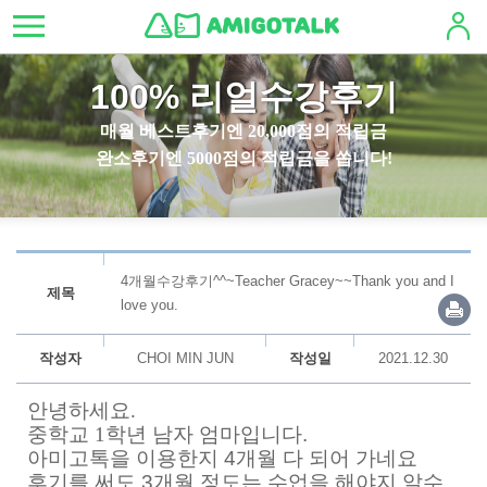
100% 리얼수강후기
매월 베스트후기엔 20,000점의 적립금
완소후기엔 5000점의 적립금을 쏩니다!
4개월수강후기^^~Teacher Gracey~~Thank you and I
제목
love you.
작성자
CHOI MIN JUN
작성일
2021.12.30
안녕하세요.
중학교 1학년 남자 엄마입니
다.
아미고톡을 이용한지 4개월 다 되어 가네요
후기를 써도 3개월 정도는 수업을 해야지 알수