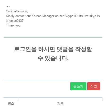
>>
Good afternoon,
Kindly contact our Korean Manager on her Skype ID. Its
live skye liv
e: yejee9137
Thank you.
글쓰기
신고