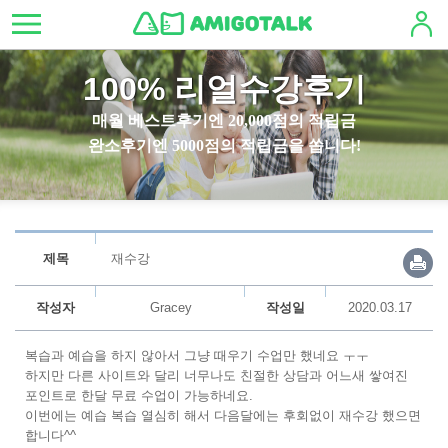
100% 리얼수강후기
매월 베스트후기엔 20,000점의 적립금
완소후기엔 5000점의 적립금을 쏩니다!
제목
재수강
작성자
Gracey
작성일
2020.03.17
복습과 예습을 하지 않아서 그냥 때우기 수업만 했네요 ㅜㅜ
하지만 다른 사이트와 달리 너무나도 친절한 상담과 어느새 쌓여진
포인트로 한달 무료 수업이 가능하네요.
이번에는 예습 복습 열심히 해서 다음달에는 후회없이 재수강 했으면
합니다^^