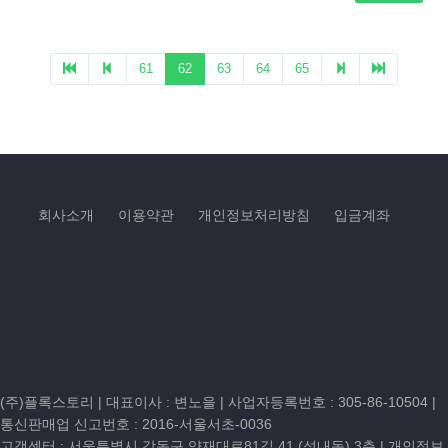
회사소개
이용약관
개인정보처리방침
입금계좌
(주)플록스토리 | 대표이사 : 변노을 |
사업자등록번호 : 305-86-10504
|
통신판매업 신고번호 : 2016-서울서초-0036
고객센터 :
서울특별시 강동구 양재대로81길 41 (성내동) 3층
| 개인정보