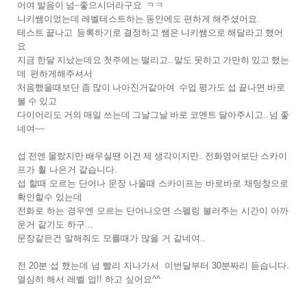
어여 발음이 넘~좋으시더라구요 ㅋㅋ
니키쌤이었는데 레벨테스트하는 동안에도 편하게 해주셨어요.
테스트 끝나고 등록하기로 결정하고 쌤은 니키쌤으로 해달라고 했어
요
지금 한달 지났는데요 첫주에는 떨리고.. 말도 못하고 가만히 있고 했는
데 편하게해주셔서
처음했을때보단 좀 많이 나아진거같아여 수업 평가도 섭 끝나면 바로
볼 수 있고
다이어리도 거의 매일 쓰는데 그날그날 바로 코멘트 달아주시고.. 넘 좋
네여~~
섭 전엔 몰랐지만 배우실땐 이건 제 생각이지만.. 전화영어보단
스카이
프가 훨 나은거 같습니다.
섭 할때 모르는 단어나 문장 나올때 스카이프는 바로바로 채팅창으로
확인할수 있는데
전화로 하는 경우엔 모르는 단어나오면 스펠링 불러주는 시간이 아까
운거 같기도 하구...
문장같은건 말해줘도 모를때가 많을 거 같네여..
전 20분 섭 했는데 넘 빨리 지나가서 이번달부터 30분짜리 듣습니다.
열심히 해서 레벨 업!! 하고 싶어요^^