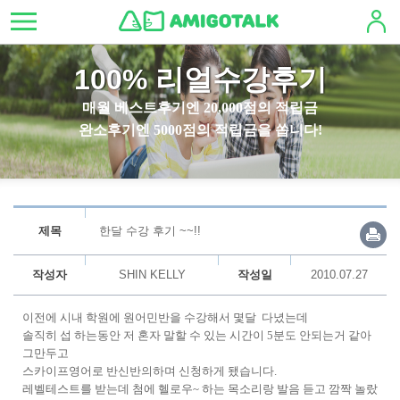
100% 리얼수강후기
매월 베스트후기엔 20,000점의 적립금
완소후기엔 5000점의 적립금을 쏩니다!
제목
한달 수강 후기 ~~!!
작성자
SHIN KELLY
작성일
2010.07.27
이전에 시내 학원에 원어민반을 수강해서 몇달 다녔는데
솔직히 섭 하는동안 저 혼자 말할 수 있는 시간이 5분도 안되는거 같아
그만두고
스카이프영어로 반신반의하며 신청하게 됐습니다.
레벨테스트를 받는데 첨에 헬로우~ 하는 목소리랑 발음 듣고 깜짝 놀랐