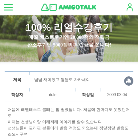
100% 리얼수강후기
매월 베스트후기엔 20,000점의 적립금
완소후기엔 5000점의 적립금을 쏩니다!
제목
넘넘 재미있고 쌤들도 차카새여
작성자
dule
작성일
2009.03.04
처음에 레벨테스트 볼때는 참 떨렸담니다. 처음에 한마디도 못했던저
도
이제는 선생님이랑 이래저래 이야기를 할수 있습니다
선생님들이 필리핀 분들이라 발음 걱정도 되었는대 정말정말 발음도
조으시구여