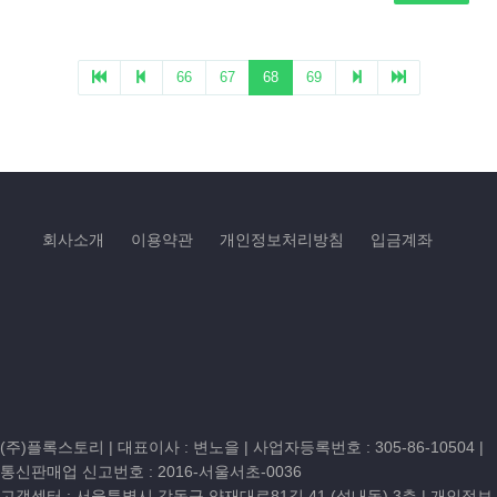
회사소개
이용약관
개인정보처리방침
입금계좌
(주)플록스토리 | 대표이사 : 변노을 |
사업자등록번호 : 305-86-10504
|
통신판매업 신고번호 : 2016-서울서초-0036
고객센터 :
서울특별시 강동구 양재대로81길 41 (성내동) 3층
| 개인정보