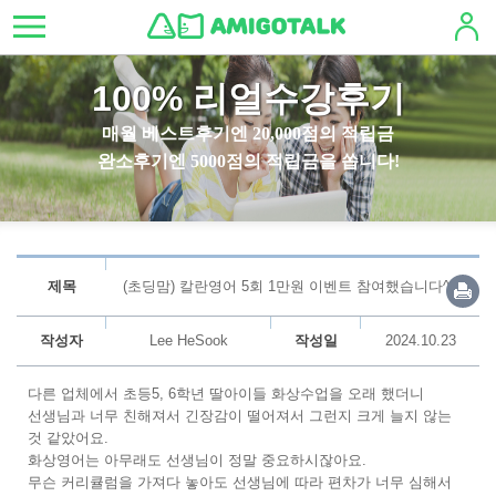
100% 리얼수강후기
매월 베스트후기엔 20,000점의 적립금
완소후기엔 5000점의 적립금을 쏩니다!
제목
(초딩맘) 칼란영어 5회 1만원 이벤트 참여했습니다^^
작성자
Lee HeSook
작성일
2024.10.23
다른 업체에서 초등5, 6학년 딸아이들 화상수업을 오래 했더니
선생님과 너무 친해져서 긴장감이 떨어져서 그런지 크게 늘지 않는
것 같았어요.
화상영어는 아무래도 선생님이 정말 중요하시잖아요.
무슨 커리큘럼을 가져다 놓아도 선생님에 따라 편차가 너무 심해서