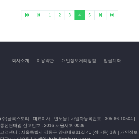
회사소개
이용약관
개인정보처리방침
입금계좌
(주)플록스토리 | 대표이사 : 변노을 |
사업자등록번호 : 305-86-10504
|
통신판매업 신고번호 : 2016-서울서초-0036
고객센터 :
서울특별시 강동구 양재대로81길 41 (성내동) 3층
| 개인정보