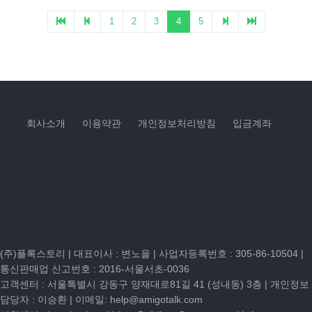
회사소개
이용약관
개인정보처리방침
입금계좌
(주)플록스토리 | 대표이사 : 변노을 |
사업자등록번호 : 305-86-10504
|
통신판매업 신고번호 : 2016-서울서초-0036
고객센터 :
서울특별시 강동구 양재대로81길 41 (성내동) 3층
| 개인정보
담당자 : 이승환 | 이메일:
help@amigotalk.com