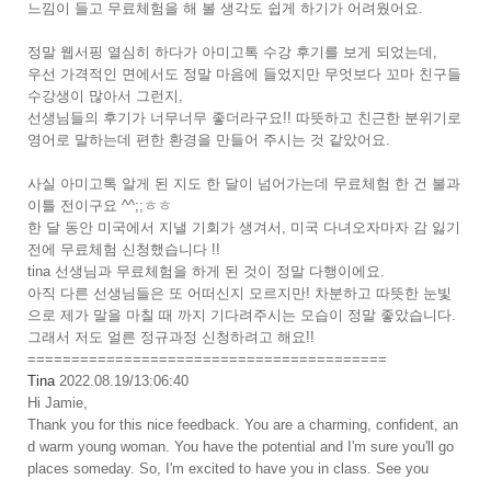
느낌이 들고 무료체험을 해 볼 생각도 쉽게 하기가 어려웠어요.
정말 웹서핑 열심히 하다가 아미고톡 수강 후기를 보게 되었는데,
우선 가격적인 면에서도 정말 마음에 들었지만 무엇보다 꼬마 친구들
수강생이 많아서 그런지,
선생님들의 후기가 너무너무 좋더라구요!! 따뜻하고 친근한 분위기로
영어로 말하는데 편한 환경을 만들어 주시는 것 같았어요.
사실 아미고톡 알게 된 지도 한 달이 넘어가는데 무료체험 한 건 불과
이틀 전이구요 ^^;;ㅎㅎ
한 달 동안 미국에서 지낼 기회가 생겨서, 미국 다녀오자마자 감 잃기
전에 무료체험 신청했습니다 !!
tina 선생님과 무료체험을 하게 된 것이 정말 다행이에요.
아직 다른 선생님들은 또 어떠신지 모르지만! 차분하고 따뜻한 눈빛
으로 제가 말을 마칠 때 까지 기다려주시는 모습이 정말 좋았습니다.
그래서 저도 얼른 정규과정 신청하려고 해요!!
=========================================
Tina
2022.08.19/13:06:40
Hi Jamie,
Thank you for this nice feedback. You are a charming, confident, an
d warm young woman. You have the potential and I'm sure you'll go
places someday. So, I'm excited to have you in class. See you