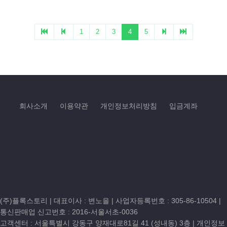
회사소개
이용약관
개인정보처리방침
입금계좌
(주)플록스토리 | 대표이사 : 변노을 |
사업자등록번호 : 305-86-10504
|
통신판매업 신고번호 : 2016-서울서초-0036
고객센터 :
서울특별시 강동구 양재대로81길 41 (성내동) 3층
| 개인정보