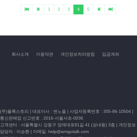
회사소개
이용약관
개인정보처리방침
입금계좌
(주)플록스토리 | 대표이사 : 변노을 |
사업자등록번호 : 305-86-10504
|
통신판매업 신고번호 : 2016-서울서초-0036
고객센터 :
서울특별시 강동구 양재대로81길 41 (성내동) 3층
| 개인정보
담당자 : 이승환 | 이메일:
help@amigotalk.com