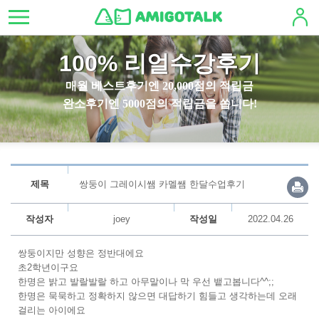
100% 리얼수강후기
매월 베스트후기엔 20,000점의 적립금
완소후기엔 5000점의 적립금을 쏩니다!
제목
쌍둥이 그레이시쌤 카멜쌤 한달수업후기
작성자
joey
작성일
2022.04.26
쌍둥이지만 성향은 정반대에요
초2학년이구요
한명은 밝고 발랄발랄 하고 아무말이나 막 우선 뱉고봅니다^^;;
한명은 묵묵하고 정확하지 않으면 대답하기 힘들고 생각하는데 오래
걸리는 아이에요