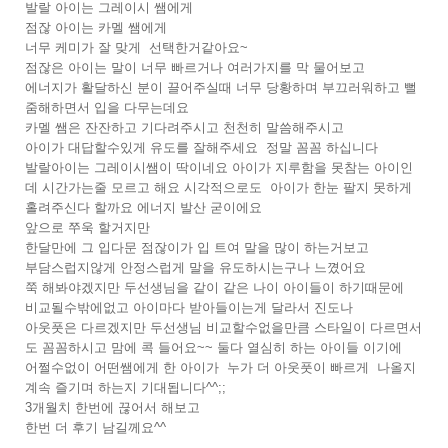
발랄 아이는 그레이시 쌤에게
점잖 아이는 카멜 쌤에게
너무 케미가 잘 맞게 선택한거같아요~
점잖은 아이는 말이 너무 빠르거나 여러가지를 막 물어보고
에너지가 활달하신 분이 끌어주실때 너무 당황하며 부끄러워하고 뻘
줌해하면서 입을 다무는데요
카멜 쌤은 잔잔하고 기다려주시고 천천히 말씀해주시고
아이가 대답할수있게 유도를 잘해주세요 정말 꼼꼼 하십니다
발랄아이는 그레이시쌤이 딱이네요 아이가 지루함을 못참는 아이인
데 시간가는줄 모르고 해요 시각적으로도 아이가 한눈 팔지 못하게
홀려주신다 할까요 에너지 발산 굳이에요
앞으로 쭈욱 할거지만
한달만에 그 입다문 점잖이가 입 트여 말을 많이 하는거보고
부담스럽지않게 안정스럽게 말을 유도하시는구나 느꼈어요
쭉 해봐야겠지만 두선생님을 같이 같은 나이 아이들이 하기때문에
비교될수밖에없고 아이마다 받아들이는게 달라서 진도나
아웃풋은 다르겠지만 두선생님 비교할수없을만큼 스타일이 다르면서
도 꼼꼼하시고 맘에 콕 들어요~~ 둘다 열심히 하는 아이들 이기에
어쩔수없이 어떤쌤에게 한 아이가 누가 더 아웃풋이 빠르게 나올지
계속 즐기며 하는지 기대됩니다^^;;
3개월치 한번에 끊어서 해보고
한번 더 후기 남길께요^^