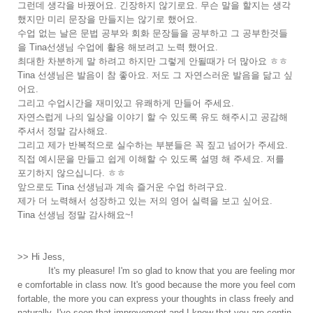
그런데 생각을 바꿨어요. 긴장하지 않기로요. 무슨 말을 할지는 생각
했지만 미리 문장을 만들지는 않기로 했어요.
수업 없는 날은 문법 공부와 회화 문장들을 공부하고 그 공부한것들
을 Tina선생님 수업에 활용 해보려고 노력 했어요.
최대한 차분하게 말 하려고 하지만 그렇게 안될때가 더 많아요 ㅎㅎ
Tina 선생님은 발음이 참 좋아요. 저도 그 자연스러운 발음을 닮고 싶
어요.
그리고 수업시간을 재미있고 유쾌하게 만들어 주세요.
자연스럽게 나의 일상을 이야기 할 수 있도록 유도 해주시고 공감해
주셔서 정말 감사해요.
그리고 제가 반복적으로 실수하는 부분들은 꼭 짚고 넘어가 주세요.
직접 예시문을 만들고 쉽게 이해할 수 있도록 설명 해 주세요. 저를
포기하지 않으십니다. ㅎㅎ
앞으로도 Tina 선생님과 계속 즐거운 수업 하려구요.
제가 더 노력해서 성장하고 있는 저의 영어 실력을 보고 싶어요.
Tina 선생님 정말 감사해요~!
>> Hi Jess,
It's my pleasure! I'm so glad to know that you are feeling mor
e comfortable in class now. It's good because the more you feel com
fortable, the more you can express your thoughts in class freely and
naturally. I've seen that improvement and I know that you are contin