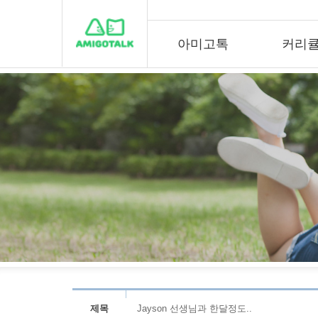
아미고톡
커리
제목
Jayson 선생님과 한달정도..