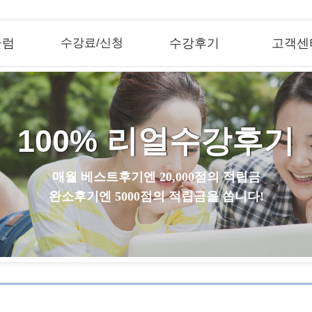
큘럼
수강료/신청
수강후기
고객센
100% 리얼수강후기
매월 베스트후기엔 20,000점의 적립금
완소후기엔 5000점의 적립금을 쏩니다!