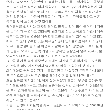
주제가 떠오르지 않았었어요. 녹음한 내용도 듣고 싶지않았고 공부하
는 느낌보다는 짐뿐이 되지 않았어요. 그래서 많이 긴장했었는데, 처
음부터 우정적인 태도로 접근하고 말씀해주셔서 처음으로 접근하는
저의 입장에서는 마음이 편하고 가벼워서 무슨 주제를 말하고 싶은
충동을 많이 느끼게 한것 같아요.
영어공부를 했었지만 그동안 영어로 말하는 감이 많이 굳어져서 지금
은 말하기가 두렵다고 말했을때 괜찮다고 정말 잘하고 있다면서 계속
공부하고 말하는 연습을 계속할때 그만큼 도움이 많이 될꺼라고 했었
어요. 그 전에 공부한 곳은 아무렇지않게 인터뷰처럼 나이가 어떻게
되냐고 물었을때는 사실 처음부터 말하고 싶지 않았는데, 혹시 실례
가 안될지 모르지만 만약 거슬리지 않다면 몇살인지 알수 있냐고, 물
어봐주시니 예의가 되게 좋구나 하는 느낌을 받습니다.
그만큼 용기를 얻게 해주었고 절대로 시간에 구애 받지 않고 자유롭
게 관심을 많이 가져주어서 영어를 잘 말할 수 있었던 것 같아요.
화상대화로 해서 그런건지는 모르지만 제가 잘못된 문장은 다시 올바
른 문장으로 보내서 무슨 말을 해야하는지를 알게 해주네요~^^
오늘 결과를 확인했는데, 제가 잘한 부분과 모르는 부분을 그만큼 구
체적으로 진술해주고, 그점을 보충하는 것처럼 말해주어서 상담을 받
은 후의 결과를 받는 느낌이 듭니다. 그뿐아니라 점수로 제가 어느 실
력에 속하는지를 구체적으로 알 수 있어서 좋았어요. 테스트와 결과
확인까지 만족스럽네요.
저는 고급영어회화실력을 갖추고 싶습니다. 시작하게 되면 charish선
생님과 했으면 좋겠어요.