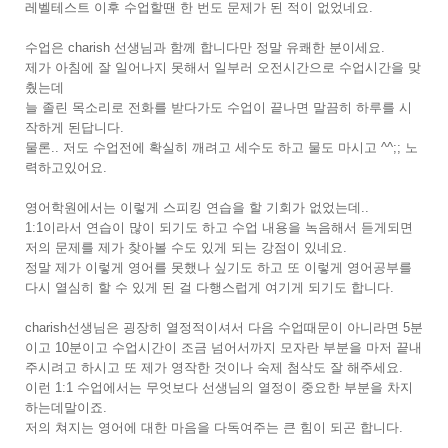
레벨테스트 이후 수업할땐 한 번도 문제가 된 적이 없었네요.
수업은 charish 선생님과 함께 합니다만 정말 유쾌한 분이세요.
제가 아침에 잘 일어나지 못해서 일부러 오전시간으로 수업시간을 맞
췄는데
늘 졸린 목소리로 전화를 받다가도 수업이 끝나면 말끔히 하루를 시
작하게 된답니다.
물론.. 저도 수업전에 확실히 깨려고 세수도 하고 물도 마시고 ^^;; 노
력하고있어요.
영어학원에서는 이렇게 스피킹 연습을 할 기회가 없었는데..
1:1이라서 연습이 많이 되기도 하고 수업 내용을 녹음해서 듣게되면
저의 문제를 제가 찾아볼 수도 있게 되는 강점이 있네요.
정말 제가 이렇게 영어를 못했나 싶기도 하고 또 이렇게 영어공부를
다시 열심히 할 수 있게 된 걸 다행스럽게 여기게 되기도 합니다.
charish선생님은 굉장히 열정적이셔서 다음 수업때문이 아니라면 5분
이고 10분이고 수업시간이 조금 넘어서까지 모자란 부분을 마저 끝내
주시려고 하시고 또 제가 영작한 것이나 숙제 첨삭도 잘 해주세요.
이런 1:1 수업에서는 무엇보다 선생님의 열정이 중요한 부분을 차지
하는데말이죠.
저의 쳐지는 영어에 대한 마음을 다독여주는 큰 힘이 되곤 합니다.