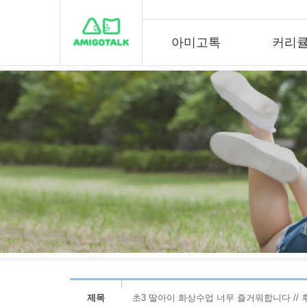
아미고톡
커리
제목
초3 딸아이 화상수업 너무 즐거워합니다 // 