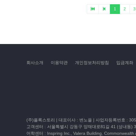
회사소개
이용약관
개인정보처리방침
입금계좌
(주)플록스토리 | 대표이사 : 변노을 |
사업자등록번호 : 305-
고객센터 :
서울특별시 강동구 양재대로81길 41 (성내동) 
어학센터 : Inspring Inc., Valera Building, Commonwealth