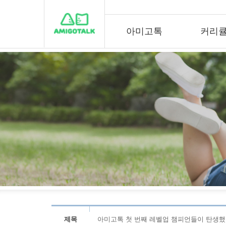
아미고톡
커리
제목
아미고톡 첫 번째 레벨업 챔피언들이 탄생했