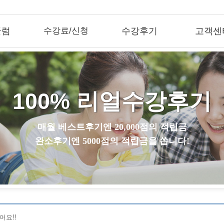
큘럼
수강료/신청
수강후기
고객센
100% 리얼수강후기
매월 베스트후기엔 20,000점의 적립금
완소후기엔 5000점의 적립금을 쏩니다!
어요!!