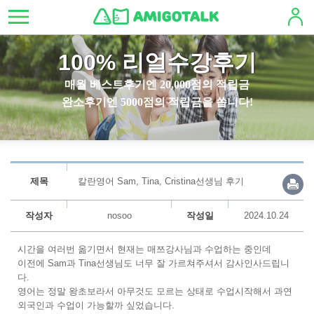
100% 리얼수강후기
매월 베스트후기엔 20,000점의 적립금
완소후기엔 5000점의 적립금을 쏩니다!
제목
칼란영어 Sam, Tina, Cristina선생님 후기
작성자
nosoo
작성일
2024.10.24
시간을 여러번 옮기면서 현재는 매쯔강사님과 수업하는 중인데
이전에 Sam과 Tina선생님도 너무 잘 가르쳐주셔서 감사인사드립니
다.
영어는 정말 왕초보라서 아무것도 모르는 상태로 수업시작해서 과연
외국인과 수업이 가능할까 싶었습니다.