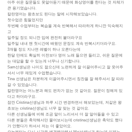
아주 쉬운 질문들도 못알아듣기 때문에 화상영어를 한다는 것 자체가
큰 용기였습니다.
칼란영어는 왕초보도 된다는 말에 시작해보았습니다.
첫수업은 힘들었지만
두번째 수업부터는 복습을 계속 반복해서 따라하게 하니깐 익숙해지
고
일주일 정도 되니깐 입에 완전히 붙더라구요
일주일 내내 맨 첫시간에 배웠던 문장도 계속 반복시키더라구요.
3개월 정도 지나면 레벨이 하나 오른다는데
한달 만에도 확실히 이전보다 영어 노래 들으면 들리고, 쉬운 질문에
는 대답을 할 수 있는게 너무나 신기합니다.
Sam선생님은 나이도 젊으신데 노련하게 잘 이끌어주시고 잘 웃어주
셔서 너무 재밌게 수업했습니다.
Tina 선생님은 차분하게 이끌어주시면서 칭찬을 잘 해주셔서 잘 따라
갈 수 있었습니다.
칼란영어는 어느분과 해도 편차가 없는 것 같아요. 질문이 정해져 있
다고 하더라구요.
잠깐 Cristina선생님과 하루 시간 변경하면서 해보았는데, 저같은 왕
초보는 cristina선생님도 너무 잘 맞는 것 같아요.
다른 선생님들에 비해 조금 말이 느리셔서 더 잘 알아들을 수 있고
다른 분들은 축약해서만 물어보시는데 cristina선생님은 축약도 했다
가 안했다가 하셔서 저는 더 좋았어요.
오늘부터는 다시 시간을 변경해야해서 Maj선생님과 하는데 이제는