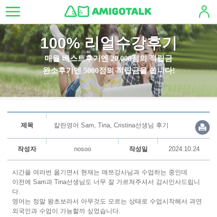
100% 리얼수강후기
매월 베스트후기엔 20,000점의 적립금
완소후기엔 5000점의 적립금을 쏩니다!
제목
칼란영어 Sam, Tina, Cristina선생님 후기
작성자
nosoo
작성일
2024.10.24
시간을 여러번 옮기면서 현재는 매쯔강사님과 수업하는 중인데
이전에 Sam과 Tina선생님도 너무 잘 가르쳐주셔서 감사인사드립니
다.
영어는 정말 왕초보라서 아무것도 모르는 상태로 수업시작해서 과연
외국인과 수업이 가능할까 싶었습니다.