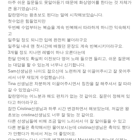
아주 쉬운 질문들도 못알아듣기 때문에 화상영어를 한다는 것 자체가
큰 용기였습니다.
칼란영어는 왕초보도 된다는 말에 시작해보았습니다.
첫수업은 힘들었지만
두번째 수업부터는 복습을 계속 반복해서 따라하게 하니깐 익숙해지
고
일주일 정도 되니깐 입에 완전히 붙더라구요
일주일 내내 맨 첫시간에 배웠던 문장도 계속 반복시키더라구요.
3개월 정도 지나면 레벨이 하나 오른다는데
한달 만에도 확실히 이전보다 영어 노래 들으면 들리고, 쉬운 질문에
는 대답을 할 수 있는게 너무나 신기합니다.
Sam선생님은 나이도 젊으신데 노련하게 잘 이끌어주시고 잘 웃어주
셔서 너무 재밌게 수업했습니다.
Tina 선생님은 차분하게 이끌어주시면서 칭찬을 잘 해주셔서 잘 따라
갈 수 있었습니다.
칼란영어는 어느분과 해도 편차가 없는 것 같아요. 질문이 정해져 있
다고 하더라구요.
잠깐 Cristina선생님과 하루 시간 변경하면서 해보았는데, 저같은 왕
초보는 cristina선생님도 너무 잘 맞는 것 같아요.
다른 선생님들에 비해 조금 말이 느리셔서 더 잘 알아들을 수 있고
다른 분들은 축약해서만 물어보시는데 cristina선생님은 축약도 했다
가 안했다가 하셔서 저는 더 좋았어요.
오늘부터는 다시 시간을 변경해야해서 Maj선생님과 하는데 이제는