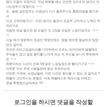
많이 도움이 되었어요. 막상 회화할 때는 간단한 단어조차 생각이 안
나는경우가 많잖아요 ㅋㅋ
또, 발음 같은경우는 선생님이 다시 올려주시는 통화파일을 들으면
서
이건 고쳐야겠구나~ 이런 생각도 들면서 조금씩 고치려고 노력도 하
게되구요
처음엔 파일 들으면 참 손발이 오그라들 것같은 느낌이었어요 ㅋㅋ
ㅋ
사실 제가 영문학이 전공인 학생인데도 정말 영어엔 절실하지 않았
던것 같아요
하지만 아미고잉글리쉬를 시작하면서 모르는 외국인에게 말할때도
주눅들지 않고 점점 흥미를 느끼게 되는 저 자신을 보니까 뿌듯해져
요 ㅋㅋ
30분이라는 시간이 진짜 5분같은 느낌일정도로 빨리가구요 ㅋㅋ
아무튼 저도 주변 사람들한테 항상 추천하는데
이만한 가격에, 선생님들에, 이런 시간은 찾아볼 수 없는 것 같아요 !!
해볼까 고민하시는 분들은 바로 레벨테스트 해보시길 바래요~
정말 후회없으실꺼에요 ^0^