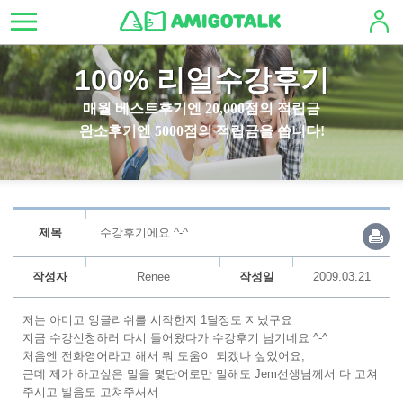
100% 리얼수강후기
매월 베스트후기엔 20,000점의 적립금
완소후기엔 5000점의 적립금을 쏩니다!
제목
수강후기에요 ^-^
작성자
Renee
작성일
2009.03.21
저는 아미고 잉글리쉬를 시작한지 1달정도 지났구요
지금 수강신청하러 다시 들어왔다가 수강후기 남기네요 ^-^
처음엔 전화영어라고 해서 뭐 도움이 되겠나 싶었어요,
근데 제가 하고싶은 말을 몇단어로만 말해도 Jem선생님께서 다 고쳐
주시고 발음도 고쳐주셔서