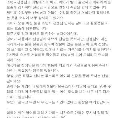
조아나선생님과 레벨테스트 하고, 아이가 빨리 끝났다고 아쉬워 하는
모습에 감사하며 선생님 시간으로 맞춰서 수업을 받게 되었습니다.
세번째 수업부터 선생님과 단둘이 수업을 하면서 거실까지 흘러나오
는 웃음 소리에 너무 감사하고 있어요.
아이가 오늘 아침 눈을 뜨면서 선생님 만나는 날이라고 환호성을 지
르는 모습에 당황했답니다.
말주변도 없고 표현도 잘 안하는 남자아이인데,
영어가 서툴러서 선생님께 예쁘게 전달은 못하지만, 선생님이 계신
나라에서는 눈을 못볼것 같다며 창문에 있는 눈을 긁어 모아 선생님
께 보여드리고 싶어하고, 집에서 기르는 거북이를 만지지도 못하다가
2년만에 스스로 거북이를 집어들고 선생님께 보여 드리려고 연습하
더라구요.
예상대로 선생님은 아이의 행동에 최고의 리액션으로 반응해주셔서
아이는 며칠동안 행복해 했답니다.
항상 밝은 표정과 신나는 목소리로 아이의 긴장을 풀어 주시는 선생
님이에요.
좋아하는 게임이나 텔레비젼보다 웃음소리가 더많이 들리고, 20분 수
업을 기다리며 하루종일 들떠 있는 아이 모습을 보며 너무 너무 감사
드리고 싶습니다.
수업이 끝나고 나면 너무 신나는 시간이었다고 한참을 얘기한답니다
.
힘들어 했던 영어를 제일 기다리는 시간으로 만들어 주셔서 정말 감
사드려요. 앞으로도 잘 부탁드립니다^^