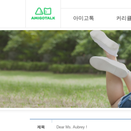
아미고톡
커리
제목
Dear Ms. Aubrey !