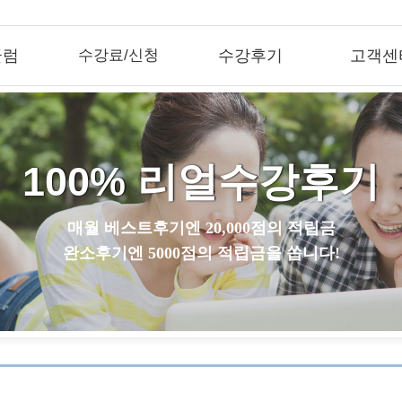
큘럼
수강료/신청
수강후기
고객센
100% 리얼수강후기
매월 베스트후기엔 20,000점의 적립금
완소후기엔 5000점의 적립금을 쏩니다!