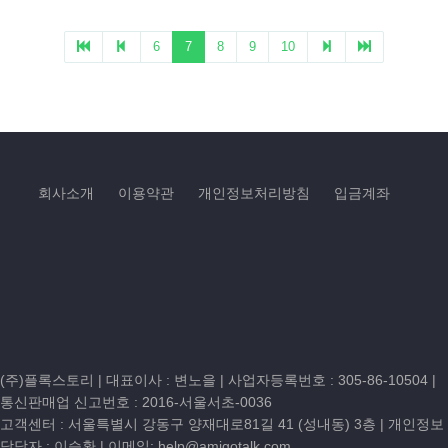
회사소개
이용약관
개인정보처리방침
입금계좌
(주)플록스토리 | 대표이사 : 변노을 |
사업자등록번호 : 305-86-10504
|
통신판매업 신고번호 : 2016-서울서초-0036
고객센터 :
서울특별시 강동구 양재대로81길 41 (성내동) 3층
| 개인정보
담당자 : 이승환 | 이메일:
help@amigotalk.com