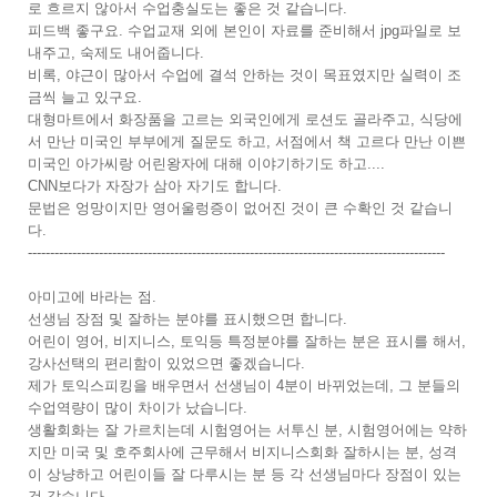
로 흐르지 않아서 수업충실도는 좋은 것 같습니다.
피드백 좋구요. 수업교재 외에 본인이 자료를 준비해서 jpg파일로 보
내주고, 숙제도 내어줍니다.
비록, 야근이 많아서 수업에 결석 안하는 것이 목표였지만 실력이 조
금씩 늘고 있구요.
대형마트에서 화장품을 고르는 외국인에게 로션도 골라주고, 식당에
서 만난 미국인 부부에게 질문도 하고, 서점에서 책 고르다 만난 이쁜
미국인 아가씨랑 어린왕자에 대해 이야기하기도 하고....
CNN보다가 자장가 삼아 자기도 합니다.
문법은 엉망이지만 영어울렁증이 없어진 것이 큰 수확인 것 같습니
다.
----------------------------------------------------------------------------------------------
아미고에 바라는 점.
선생님 장점 및 잘하는 분야를 표시했으면 합니다.
어린이 영어, 비지니스, 토익등 특정분야를 잘하는 분은 표시를 해서,
강사선택의 편리함이 있었으면 좋겠습니다.
제가 토익스피킹을 배우면서 선생님이 4분이 바뀌었는데, 그 분들의
수업역량이 많이 차이가 났습니다.
생활회화는 잘 가르치는데 시험영어는 서투신 분, 시험영어에는 약하
지만 미국 및 호주회사에 근무해서 비지니스회화 잘하시는 분, 성격
이 상냥하고 어린이들 잘 다루시는 분 등 각 선생님마다 장점이 있는
것 같습니다.