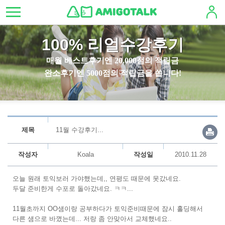
100% 리얼수강후기
매월 베스트후기엔 20,000점의 적립금
완소후기엔 5000점의 적립금을 쏩니다!
제목
11월 수강후기...
작성자
Koala
작성일
2010.11.28
오늘 원래 토익보러 가야했는데,, 연평도 때문에 못갔네요.
두달 준비한게 수포로 돌아갔네요. ㅋㅋ...
11월초까지 OO샘이랑 공부하다가 토익준비때문에 잠시 홀딩해서
다른 샘으로 바꼈는데... 저랑 좀 안맞아서 교체했네요..