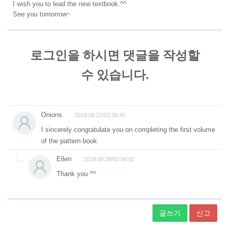
I wish you to lead the new textbook.^^
See you tomorrow~
글쓰기
신고