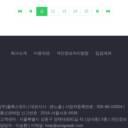
회사소개
이용약관
개인정보처리방침
입금계좌
(주)플록스토리 | 대표이사 : 변노을 |
사업자등록번호 : 305-86-10504
|
통신판매업 신고번호 : 2016-서울서초-0036
고객센터 :
서울특별시 강동구 양재대로81길 41 (성내동) 3층
| 개인정보
담당자 : 이승환 | 이메일:
help@amigotalk.com