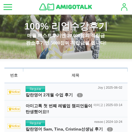
100% 리얼수강후기
매월 베스트후기엔 20,000점의 적립금
완소후기엔 5000점의 적립금을 쏩니다!
번호
제목
Joy | 2025-06-02
칼란영어 2개월 수업 후기
1
아미고 | 2025-03-14
아미고톡 첫 번째 레벨업 챔피언들이
탄생했어요!!
nosoo | 2024-10-24
칼란영어 Sam, Tina, Cristina선생님 후기
2