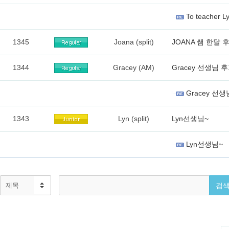
To teacher L
1345
Joana (split)
JOANA 쌤 한달 
1344
Gracey (AM)
Gracey 선생님 
Gracey 선
1343
Lyn (split)
Lyn선생님~
Lyn선생님~