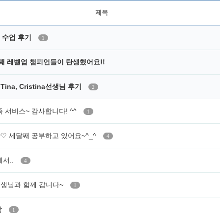
제목
 수업 후기
1
째 레벨업 챔피언들이 탄생했어요!!
Tina, Cristina선생님 후기
2
 서비스~ 감사합니다! ^^
1
Lucy♡ 세달째 공부하고 있어요~^_^
4
서..
4
y선생님과 함께 갑니다~
1
감
1