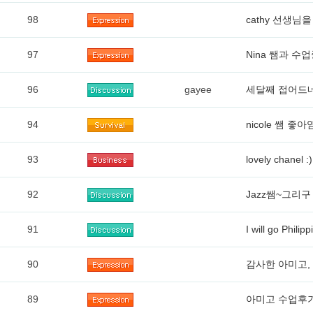
98
cathy 선생님
97
Nina 쌤과 수
96
gayee
세달째 접어드네
94
nicole 쌤 좋아
93
lovely chanel :
92
Jazz쌤~그리구 ti
91
I will go Philip
90
감사한 아미고,
89
아미고 수업후