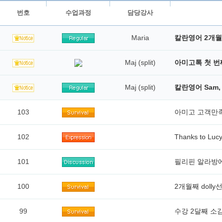
번호
수업과정
담당강사
Maria
칼란영어 2개월
Maj (split)
아미고톡 첫 번
Maj (split)
칼란영어 Sam, 
103
아미고 고객만족
102
Thanks to 
101
필리핀 알라방에
100
2개월째 doll
99
수강 2달째 소