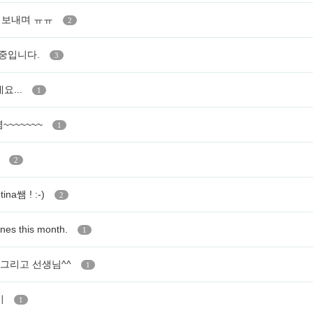
을 보내며 ㅠㅠ
2
업중입니다.
3
요...
1
염~~~~~~~
1
)
2
na쌤 ! :-)
2
pines this month.
1
 그리고 선생님^^
1
기
1