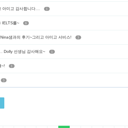
고 아미고 감사합니다....
1
과 IELTS를~
6
 Nina샘과의 후기~그리고 아미고 서비스!
3
od.. Dolly 선생님 감사해요~
1
째~!
1
3