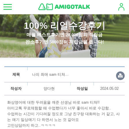
100% 리얼수강후기
매월 베스트후기엔 20,000점의 적립금
완소후기엔 5000점의 적립금을 쏩니다!
제목
나의 최애 sam 티쳐...
작성자
양다현
작성일
2024.05.02
화상영어에 대한 두려움을 깨준 선생님 바로 sam 티쳐!!
아미고톡 무료체험할 때 수업했다가 너무 좋아서 바로 수강함..
수업하는 시간이 기다려질 정도로 그냥 친구랑 대화하는 거 같고, 사
는 얘기 일상얘기 다 하면서 노는 것 같아요
고민상담까지 하고..ㅋㅋㅋㅋ