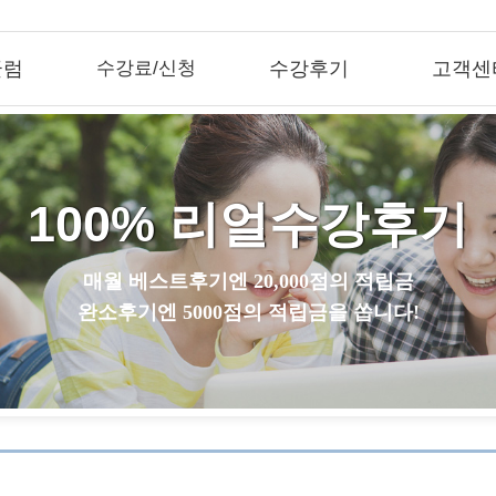
큘럼
수강료/신청
수강후기
고객센
100% 리얼수강후기
매월 베스트후기엔 20,000점의 적립금
완소후기엔 5000점의 적립금을 쏩니다!