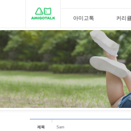
아미고톡
커리
제목
Sam