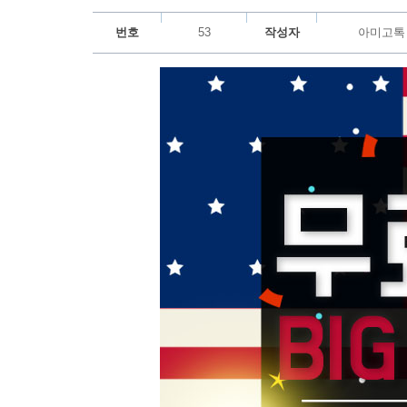
번호
53
작성자
아미고톡