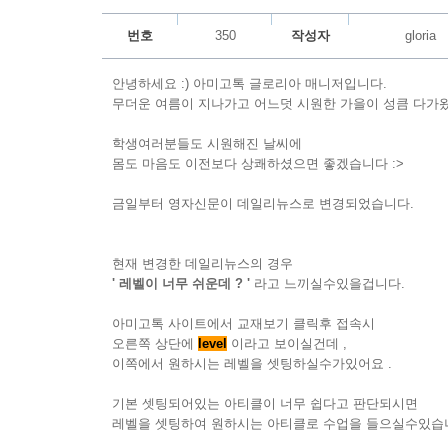
번호
350
작성자
gloria
안녕하세요 :) 아미고톡 글로리아 매니저입니다.
무더운 여름이 지나가고 어느덧 시원한 가을이 성큼 다가
학생여러분들도 시원해진 날씨에
몸도 마음도 이전보다 상쾌하셨으면 좋겠습니다 :>
금일부터 영자신문이 데일리뉴스로 변경되었습니다.
현재 변경한 데일리뉴스의 경우
' 레벨이 너무 쉬운데 ? '
라고 느끼실수있을겁니다.
아미고톡 사이트에서 교재보기 클릭후 접속시
오른쪽 상단에
level
이라고 보이실건데 ,
이쪽에서 원하시는 레벨을 셋팅하실수가있어요 .
기본 셋팅되어있는 아티클이 너무 쉽다고 판단되시면
레벨을 셋팅하여 원하시는 아티클로 수업을 들으실수있습