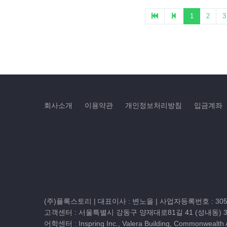
회사소개
이용약관
개인정보처리방침
입금계좌
(주)플록스토리 | 대표이사 : 변노을 |
사업자등록번호 : 305-
고객센터 :
서울특별시 강동구 양재대로81길 41 (성내동) 
어학센터 : Inspring Inc., Valera Building, Commonwealth